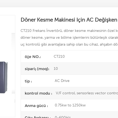
Döner Kesme Makinesi Için AC Değişken
CT210 Frekans İnvertörü, döner kesme makinesinin özel k
döner kesme, yarma ve bölme işlemlerini bütünleşik olarak 
uç kontrolü gibi avantajlara sahip olan bu cihaz, ahşabın dön
CT210
öğe NO.:
10
sipariş (moq):
AC Drive
tip :
V/F control, sensorless vector contro
kontrol modu :
0.75kw to 1250kw
Anma gücü :
0-600Hz
Çıkış frekansı :