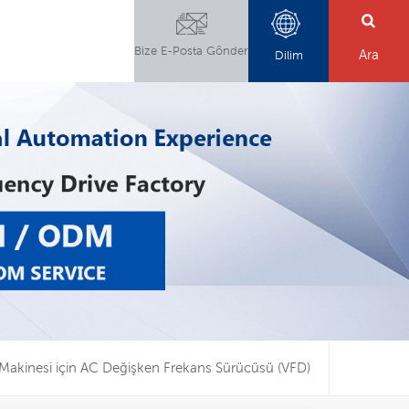
Bize E-Posta Gönder
Ara
Dilim
akinesi için AC Değişken Frekans Sürücüsü (VFD)