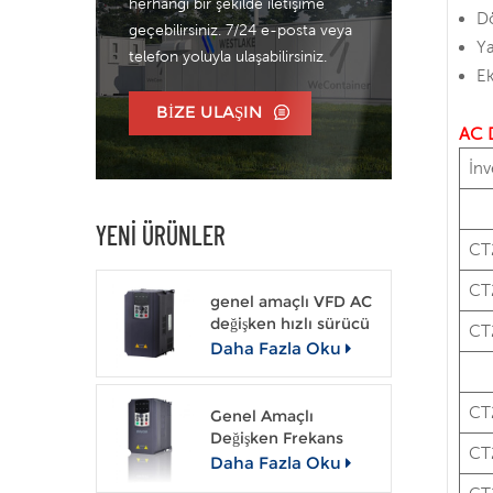
herhangi bir şekilde iletişime
Dö
geçebilirsiniz. 7/24 e-posta veya
Ya
telefon yoluyla ulaşabilirsiniz.
Ek
BIZE ULAŞIN
AC D
İnv
YENI ÜRÜNLER
CT
CT
genel amaçlı VFD AC
değişken hızlı sürücü
CT
Daha Fazla Oku
CT
Genel Amaçlı
Değişken Frekans
CT
Sürücüsü Açık Çevrim
Daha Fazla Oku
Vektör VFD