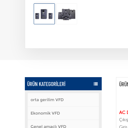
ÜRÜN KATEGORILERI
ÜRÜ
orta gerilim VFD
AC 
Ekonomik VFD
Çıkı
Genel amaçlı VFD
Giri