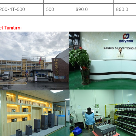
200-4T-500
500
890.0
860.0
et Tanıtımı