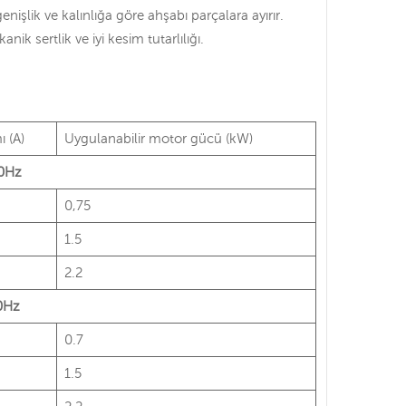
işlik ve kalınlığa göre ahşabı parçalara ayırır.
k sertlik ve iyi kesim tutarlılığı.
ı (A)
Uygulanabilir motor gücü (kW)
60Hz
0,75
1.5
2.2
0Hz
0.7
1.5