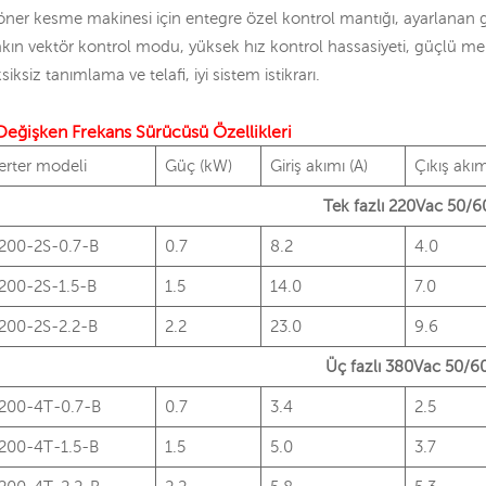
ner kesme makinesi için entegre özel kontrol mantığı, ayarlanan gen
kın vektör kontrol modu, yüksek hız kontrol hassasiyeti, güçlü mekani
siksiz tanımlama ve telafi, iyi sistem istikrarı.
eğişken Frekans Sürücüsü Özellikleri
erter modeli
Güç (kW)
Giriş akımı (A)
Çıkış akım
Tek fazlı 220Vac 50/
200-2S-0.7-B
0.7
8.2
4.0
200-2S-1.5-B
1.5
14.0
7.0
200-2S-2.2-B
2.2
23.0
9.6
Üç fazlı 380Vac 50/6
200-4T-0.7-B
0.7
3.4
2.5
200-4T-1.5-B
1.5
5.0
3.7