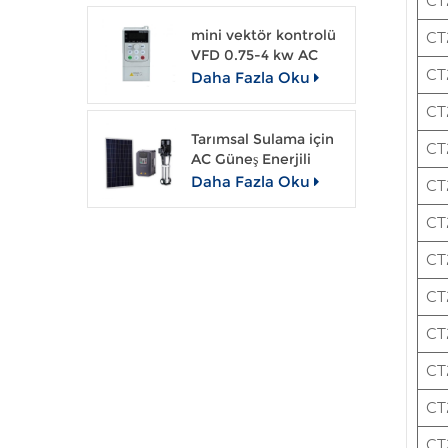
CT
mini vektör kontrolü
CT
VFD 0.75-4 kw AC
sürücü
CT
Daha Fazla Oku
CT
Tarımsal Sulama için
CT
AC Güneş Enerjili
Pompa Sistemi
Daha Fazla Oku
CT
CT
CT
CT
CT
CT
CT
CT