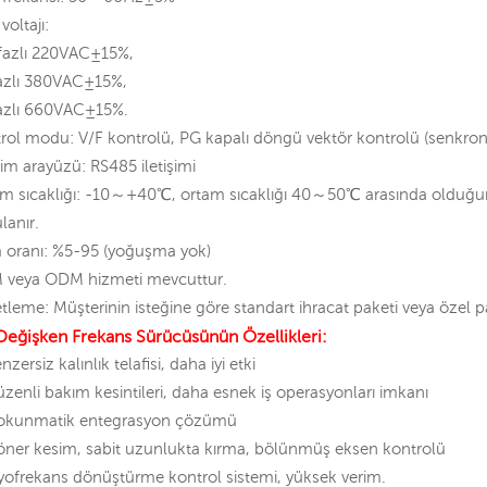
 voltajı:
fazlı 220VAC±15%,
azlı 380VAC±15%,
azlı 660VAC±15%.
rol modu: V/F kontrolü, PG kapalı döngü vektör kontrolü (senkron 
işim arayüzü: RS485 iletişimi
m sıcaklığı: -10～+40℃, ortam sıcaklığı 40～50℃ arasında olduğund
lanır.
oranı: %5-95 (yoğuşma yok)
 veya ODM hizmeti mevcuttur.
tleme: Müşterinin isteğine göre standart ihracat paketi veya özel 
eğişken Frekans Sürücüsünün Özellikleri:
nzersiz kalınlık telafisi, daha iyi etki
zenli bakım kesintileri, daha esnek iş operasyonları imkanı
okunmatik entegrasyon çözümü
ner kesim, sabit uzunlukta kırma, bölünmüş eksen kontrolü
yofrekans dönüştürme kontrol sistemi, yüksek verim.