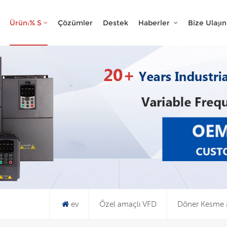
Ne Arıyorsun?
Ürün:% S
Çözümler
Destek
Haberler
Bize Ulaşın
ev
Özel amaçlı VFD
Döner Kesme M