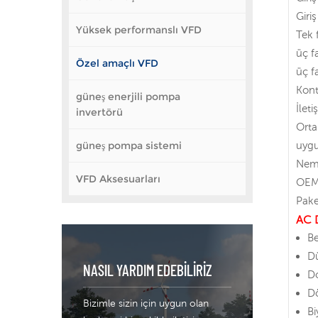
Giriş
Yüksek performanslı VFD
Tek 
üç f
Özel amaçlı VFD
üç f
Kont
güneş enerjili pompa
İlet
invertörü
Orta
güneş pompa sistemi
uygu
Nem 
VFD Aksesuarları
OEM
Pake
AC D
Be
Dü
NASIL YARDIM EDEBILIRIZ
D
Dö
Bizimle sizin için uygun olan
Bi