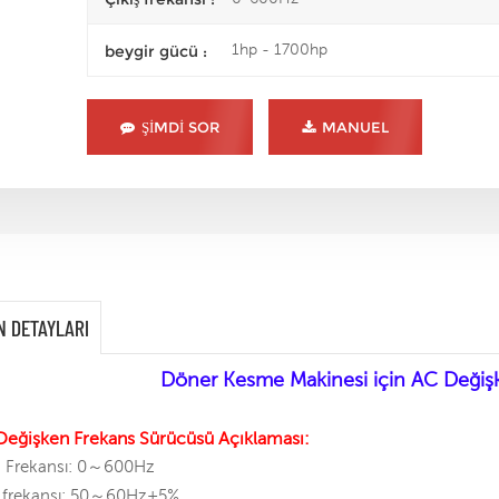
1hp - 1700hp
beygir gücü :
ŞIMDI SOR
MANUEL
N DETAYLARI
Döner Kesme Makinesi için AC Değiş
Değişken Frekans Sürücüsü Açıklaması:
ş Frekansı: 0～600Hz
ş frekansı: 50～60Hz±5%