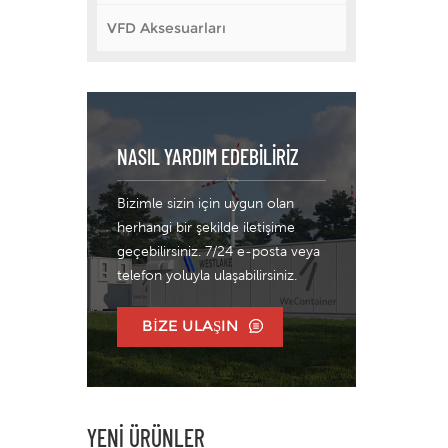
VFD Aksesuarları
NASIL YARDIM EDEBILIRIZ
Bizimle sizin için uygun olan
herhangi bir şekilde iletişime
geçebilirsiniz. 7/24 e-posta veya
telefon yoluyla ulaşabilirsiniz.
BIZE ULAŞIN
YENI ÜRÜNLER