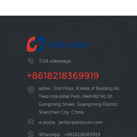
7/24 nöbetteyiz :
+8618218369919
adres : 2nd Floor, B Area of Building A1,
Tieta Industrial Park, Hedi Rd No 10,
Gongming Street, Guangming District,
Shenzhen City, China
e-posta :
janfan@dolycon.com
WhatsApp :
+8618218369919