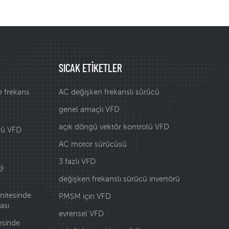
SICAK ETIKETLER
e frekans
AC değişken frekanslı sürücü
genel amaçlı VFD
açık döngü vektör kontrolü VFD
rü VFD
AC motor sürücüsü
3 fazlı VFD
i
değişken frekanslı sürücü invertörü
nitesinde
PMSM için VFD
ası
evrensel VFD
sinde