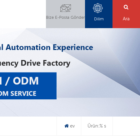
Bize E-Posta Gönder
Ara
Dilim
ev
Ürün:% s