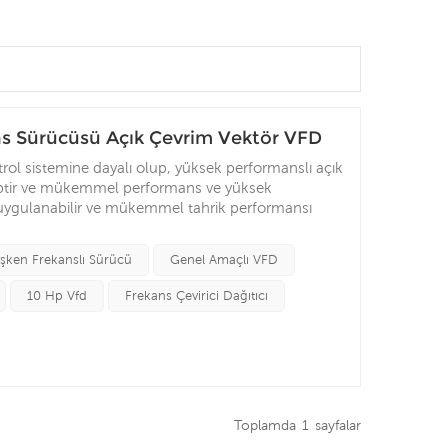
ns Sürücüsü Açık Çevrim Vektör VFD
ol sistemine dayalı olup, yüksek performanslı açık
hiptir ve mükemmel performans ve yüksek
a uygulanabilir ve mükemmel tahrik performansı
015 yılında kurulan şirketimiz, araştırma,
anmaktadır. değişken frekanslı sürücüler Ve güneş
şken Frekanslı Sürücü
Genel Amaçlı VFD
ın süredir faaliyet gösteriyoruz. Çeşitli değişken
 pompası invertörlerinin ulusal çapta yüksek
10 Hp Vfd
Frekans Çevirici Dağıtıcı
Toplamda
1
Sayfalar