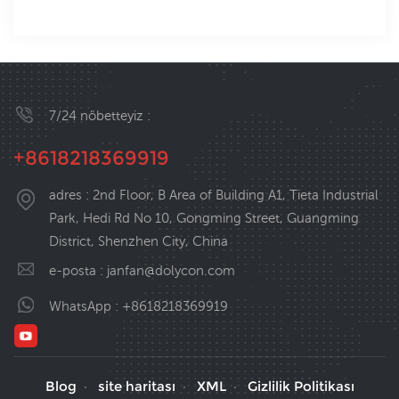
7/24 nöbetteyiz :
+8618218369919
adres : 2nd Floor, B Area of Building A1, Tieta Industrial
Park, Hedi Rd No 10, Gongming Street, Guangming
District, Shenzhen City, China
e-posta :
janfan@dolycon.com
WhatsApp :
+8618218369919
Blog
site haritası
XML
Gizlilik Politikası
·
·
·