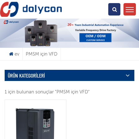
Ne Arıyorsun?
ev
PMSM için VFD
ÜRÜN KATEGORILERI
1 için bulunan sonuçlar "PMSM için VFD"