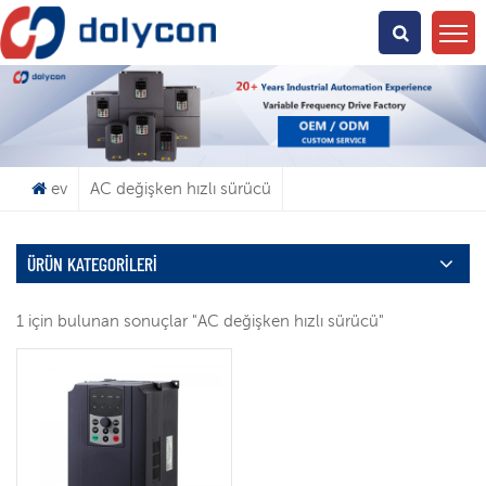
Ne Arıyorsun?
ev
AC değişken hızlı sürücü
ÜRÜN KATEGORILERI
1 için bulunan sonuçlar "AC değişken hızlı sürücü"