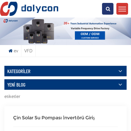
Ne Arıyorsun?
ev
VFD
KATEGORILER
YENI BLOG
etiketler
Çin Solar Su Pompası İnvertörü Giriş