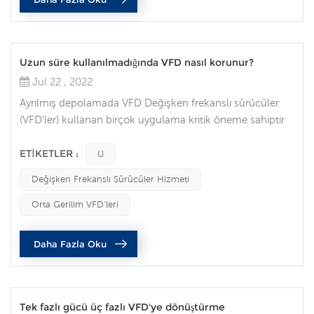
önemini fark e...
Uzun süre kullanılmadığında VFD nasıl korunur?
Jul 22 , 2022
Ayrılmış depolamada VFD Değişken frekanslı sürücüler
(VFD'ler) kullanan birçok uygulama kritik öneme sahiptir
ve uzun süreli kesintileri karşılayamaz. Birçok kişi,
gerektiğinde değiştirilebilmesi için yedek bir VFD'yi rafta
ETIKETLER :
U
tutmayı tercih eder. Ancak, dikkatli olmazsanız VFD,
Değişken Frekanslı Sürücüler Hizmeti
ihtiyacınız olduğunda çalışmayabilir. Yedek VFD'nizin
uzun süreli depolamadan çıkarılıp hizmete sunulmaya
Orta Gerilim VFD'leri
hazır olduğundan ...
Daha Fazla Oku
Tek fazlı gücü üç fazlı VFD'ye dönüştürme