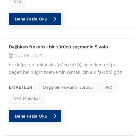
VFD
enerji yönetimi ve tasarım esnekliği hayati önem taşıyor.
entegre güvenlik istisna yerine norm, haline geliyor , ve...
Daha Fazla Oku
Değişken frekanslı bir sürücü seçmenin 5 yolu
Nov 08 , 2021
bir değişken frekanslı sürücü (VFD), seçerken doğru
değeri belirttiğinizden emin olmak için altı faktörü göz
önünde bulundurmanız gerekir. ac sürücü uygulamanız
için. tam yük amper bir VFD seçerken verilecek ilk karar,
ETIKETLER :
Değişken Frekanslı Sürücü
VFD
sürücünün motorların akım taleplerini
VFD Motorları
karşılayabildiğinden emin olmaktır. tam yük akımı
gereksinimi için motor isim levhasını kontrol edin, ve
Daha Fazla Oku
ardından en az o kadar akım için derec...