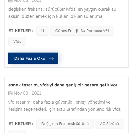
Nov 08 , 2021
değişken frekanslı sürücüler (vfds) en yaygın olarak su
akışını düzenlemek için kullanıldıkları su arıtma
tesislerinde, kullanılmıştır. ancak son yıllarda, endüstrinin
birçok alanında. entegre olarak popülerlik kazanmıştır.
ETIKETLER :
U
Güneş Enerjili Su Pompası Vfd
otomasyon sisteminize bir VFD'nin eklenmesi sayısız
Vfds
fayda sağlayabilir. bunlar arasında süreç optimizasyonu,
daha uzun motor ömrü, enerji tasarrufu, ve zaman
Daha Fazla Oku
tasarrufu. bulunur...
esnek tasarım, vfds'yi daha geniş bir pazara getiriyor
Nov 08 , 2021
vfd tasarım, daha fazla güvenlik , enerji yönetimi ve
iletişim seçenekleri. için arzu tarafından yönlendirilir vfds
için müşteri ve pazar trendleri Değişken frekanslı sürücü
geliştirme ve tasarımını yönlendiren pazar trendleri.
ETIKETLER :
Değişken Frekanslı Sürücü
AC Sürücü
tanımlanan tüm müşteri ve pazar trendlerinin, güvenliği,