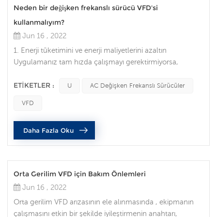
Neden bir değişken frekanslı sürücü VFD'si
kullanmalıyım?
Jun 16 , 2022
1. Enerji tüketimini ve enerji maliyetlerini azaltın
Uygulamanız tam hızda çalışmayı gerektirmiyorsa,
değişken frekanslı sürücülerin avantajlarından biri olan
motoru kontrol etmek için değişken frekanslı bir sürücü
ETIKETLER :
U
AC Değişken Frekanslı Sürücüler
kullanarak enerji maliyetlerini azaltabilirsiniz. VFD'ler,
VFD
motorla çalışan ekipmanın hızını yük gereksinimleriyle
eşleştirmenize olanak tanır. Başka hiçbir AC motor
Daha Fazla Oku
kontrol yöntemi bunu...
Orta Gerilim VFD için Bakım Önlemleri
Jun 16 , 2022
Orta gerilim VFD arızasının ele alınmasında , ekipmanın
çalışmasını etkin bir şekilde iyileştirmenin anahtarı,