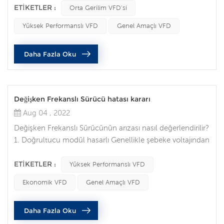
Günümüzde endüstriyel otomasyonun sürekli
ETIKETLER :
Orta Gerilim VFD'si
gelişmesiyle birlikte frekans dönüştürücüler de yaygın
Yüksek Performanslı VFD
Genel Amaçlı VFD
olarak kullanılmaktadır. Son zamanlarda, birçok müşteri
invertörü kurarken alınacak önlemler hakkında bilgi aldı.
Daha Fazla Oku
Aşağıdaki Dolycon inverter...
Değişken Frekanslı Sürücü hatası kararı
Aug 04 , 2022
Değişken Frekanslı Sürücünün arızası nasıl değerlendirilir?
1. Doğrultucu modül hasarlı Genellikle şebeke voltajından
veya dahili kısa devreden kaynaklanır. Dahili kısa devreyi
giderdikten sonra doğrultucu köprüsünü değiştirin.
ETIKETLER :
Yüksek Performanslı VFD
Sahadaki arızalarla uğraşırken, şebeke gerilimi, şebekeyi
Ekonomik VFD
Genel Amaçlı VFD
kirleten elektrikli kaynak makineleri ve diğer ekipmanların
olup olmadığı gibi kullanıcı şebeke koşullarını kontro...
Daha Fazla Oku