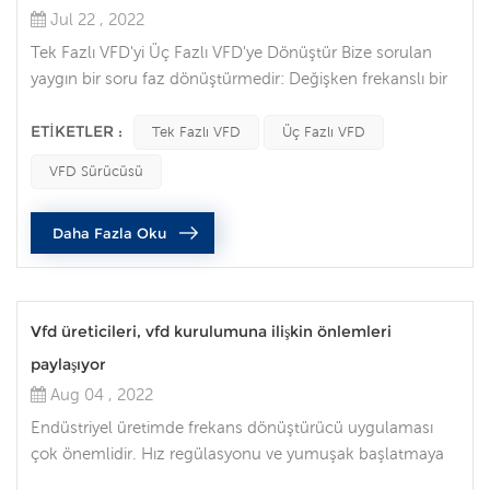
Jul 22 , 2022
Tek Fazlı VFD'yi Üç Fazlı VFD'ye Dönüştür Bize sorulan
yaygın bir soru faz dönüştürmedir: Değişken frekanslı bir
sürücü (VFD), tek fazlı güç kaynağımı üç fazlı bir motoru
çalıştıracak şekilde dönüştürebilir mi? Tek fazlı AC gücü,
ETIKETLER :
Tek Fazlı VFD
Üç Fazlı VFD
birçok konut ve tarım ortamında yaygındır, ancak bazı
VFD Sürücüsü
endüstriyel yerlerde de görülebilir. Genellikle sadece iki
fazı (L1 ve L2) ve muhtemelen bir nötrü vardır. 120, 240 ...
Daha Fazla Oku
Vfd üreticileri, vfd kurulumuna ilişkin önlemleri
paylaşıyor
Aug 04 , 2022
Endüstriyel üretimde frekans dönüştürücü uygulaması
çok önemlidir. Hız regülasyonu ve yumuşak başlatmaya
ek olarak, en önemli şey enerji tasarrufu yapabilmesidir.