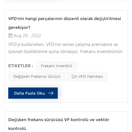
VFD'nin hangi parçalarının düzenli olarak değiştirilmesi
gerekiyor?
Aug 29 , 2022
VFD'yi kullanırken, VFD'nin temel çalışma prensibine ve
işlevsel özelliklerine aşina olmalıyız. Frekans invertörünün
muayenesi ve bakımı öncesinde ekipmanın ana güç
kaynağı kesilmelidir; ve Değişken Frekanslı Sürücü
ETIKETLER :
Frekans Invertörü
gösterge ışığı tamamen söndürülmelidir. Günlük
Değişken Frekanslı Sürücü
Çin VFD Fabrikası
muayene öğeleri: VFD'yi açmadan önce çevredeki
ortamın sıcaklığını ve nemini kontrol edin. Sıcaklık çok
Daha Fazla Oku
yüksekse, Değişken Frekanslı Sürü...
Değişken frekans sürücüsü VF kontrolü ve vektör
kontrolü