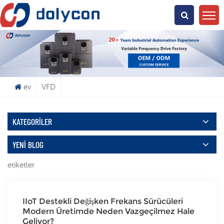
Ne Arıyorsun?
ev
VFD
KATEGORILER
YENI BLOG
etiketler
IIoT Destekli Değişken Frekans Sürücüleri
Modern Üretimde Neden Vazgeçilmez Hale
Geliyor?