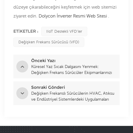
düzeye çıkarabileceğini keşfetmek için web sitemizi
ziyaret edin.
Dolycon İnverter Resmi Web Sitesi
.
ETIKETLER :
IIoT Destekli VFD'ler
Değişken Frekans Sürücüsü (VFD)
Önceki Yazı
Küresel Yaz Sıcak Dalgasını Yenmek:
Değişken Frekans Sürücüler Ekipmanlarınızı
Aşırı Isınmaya Karşı Nasıl Korur
Sonraki Gönderi
Değişken Frekanslı Sürücülerin HVAC, Atıksu
ve Endüstriyel Sistemlerdeki Uygulamaları