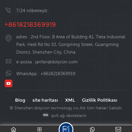
7/24 nöbetteyiz :
+8618218369919
adres : 2nd Floor, B Area of Building A1, Tieta Industrial
Park, Hedi Rd No 10, Gongming Street, Guangming
District, Shenzhen City, China
e-posta :
janfan@dolycon.com
WhatsApp :
+8618218369919
Blog
site haritası
XML
Gizlilik Politikası
·
·
·
© Shenzhen dolycon technology co.,ltd. tüm hakları Saklıdır.
ipv6 ağı desteklenir