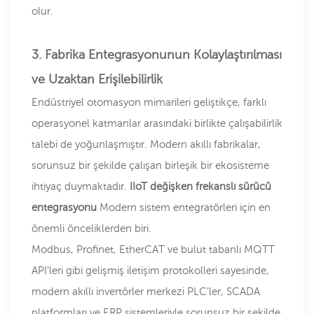
olur.
3. Fabrika Entegrasyonunun Kolaylaştırılması
ve Uzaktan Erişilebilirlik
Endüstriyel otomasyon mimarileri geliştikçe, farklı
operasyonel katmanlar arasındaki birlikte çalışabilirlik
talebi de yoğunlaşmıştır. Modern akıllı fabrikalar,
sorunsuz bir şekilde çalışan birleşik bir ekosisteme
ihtiyaç duymaktadır.
IIoT değişken frekanslı sürücü
entegrasyonu
Modern sistem entegratörleri için en
önemli önceliklerden biri.
Modbus, Profinet, EtherCAT ve bulut tabanlı MQTT
API'leri gibi gelişmiş iletişim protokolleri sayesinde,
modern akıllı invertörler merkezi PLC'ler, SCADA
platformları ve ERP sistemleriyle sorunsuz bir şekilde