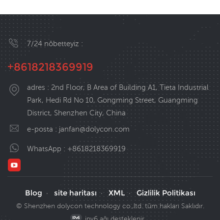
7/24 nöbetteyiz :
+8618218369919
adres : 2nd Floor, B Area of Building A1, Tieta Industrial
Park, Hedi Rd No 10, Gongming Street, Guangming
District, Shenzhen City, China
e-posta :
janfan@dolycon.com
WhatsApp :
+8618218369919
Blog
site haritası
XML
Gizlilik Politikası
·
·
·
© Shenzhen dolycon technology co.,ltd. tüm hakları Saklıdır.
ipv6 ağı desteklenir