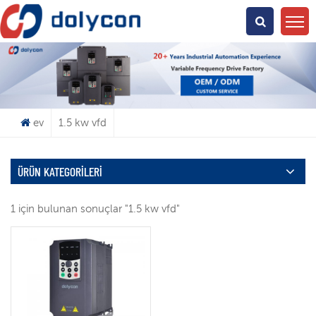
Ne Arıyorsun?
ev
1.5 kw vfd
ÜRÜN KATEGORILERI
1 için bulunan sonuçlar "1.5 kw vfd"